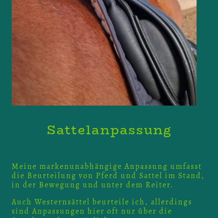
Sattelanpassung
Meine markenunabhängige Anpassung umfasst
die Beurteilung von Pferd und Sattel im Stand,
in der Bewegung und unter dem Reiter.
Auch Westernsättel
beurteile ich, allerdings
sind Anpassungen hier oft nur über die